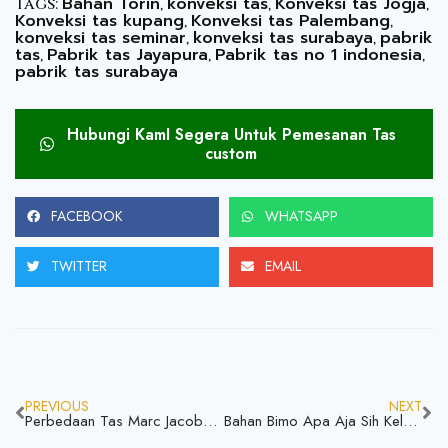
Bahan Torin
konveksi tas
Konveksi tas Jogja
Tags:
,
,
,
Konveksi tas kupang
Konveksi tas Palembang
,
,
konveksi tas seminar
konveksi tas surabaya
pabrik
,
,
tas
Pabrik tas Jayapura
Pabrik tas no 1 indonesia
,
,
,
pabrik tas surabaya
Hubungi KamI Segera Untuk Pemesanan Tas
custom
FACEBOOK
WHATSAPP
TWITTER
EMAIL
PREVIOUS
NEXT
Perbedaan Tas Marc Jacobs Asli, Simak Dengan Baik Biar Gak Rugi
Bahan Bimo Apa Aja Sih Kelebihannya Untuk Bahan Tas?