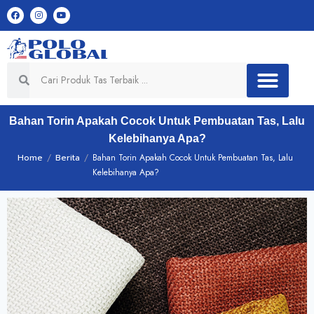
Bahan Torin Apakah Cocok Untuk Pembuatan Tas, Lalu
Kelebihanya Apa?
Home
/
Berita
/
Bahan Torin Apakah Cocok Untuk Pembuatan Tas, Lalu
Kelebihanya Apa?