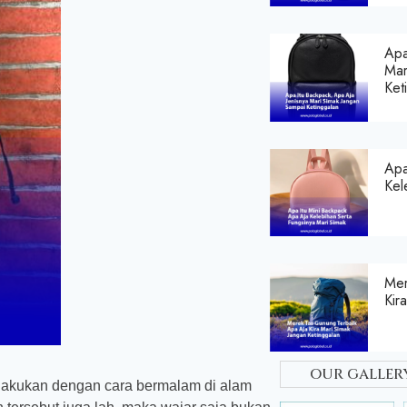
Apa
Mar
Ket
Apa
Kel
Mer
Kir
our galler
ilakukan dengan cara bermalam di alam