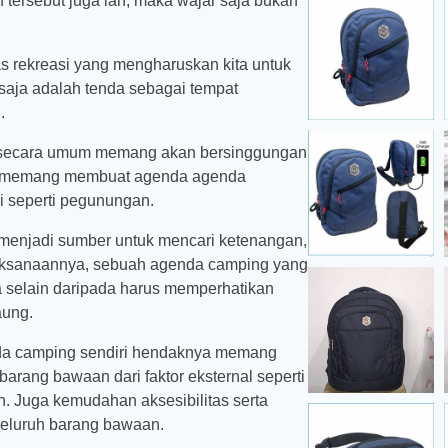
tersebut juga lah, maka wajar saja bukan
tas rekreasi yang mengharuskan kita untuk
 saja adalah tenda sebagai tempat
.
ng secara umum memang akan bersinggungan
ung memang membuat agenda agenda
si seperti pegunungan.
a menjadi sumber untuk mencari ketenangan,
elaksanaannya, sebuah agenda camping yang
a selain daripada harus memperhatikan
aung.
nda camping sendiri hendaknya memang
ang bawaan dari faktor eksternal seperti
an. Juga kemudahan aksesibilitas serta
 seluruh barang bawaan.