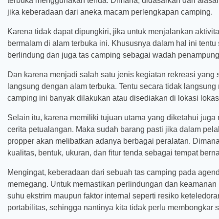
terbuka menggunakan tenda. Dimana, didasarkan dari alasan 
jika keberadaan dari aneka macam perlengkapan camping.
Karena tidak dapat dipungkiri, jika untuk menjalankan aktivi
bermalam di alam terbuka ini. Khususnya dalam hal ini tentu
berlindung dan juga tas camping sebagai wadah penampung
Dan karena menjadi salah satu jenis kegiatan rekreasi ya
langsung dengan alam terbuka. Tentu secara tidak langs
camping ini banyak dilakukan atau disediakan di lokasi loka
Selain itu, karena memiliki tujuan utama yang diketahui jug
cerita petualangan. Maka sudah barang pasti jika dalam p
propper akan melibatkan adanya berbagai peralatan. Diman
kualitas, bentuk, ukuran, dan fitur tenda sebagai tempat bern
Mengingat, keberadaan dari sebuah tas camping pada age
memegang. Untuk memastikan perlindungan dan keamanan bar
suhu ekstrim maupun faktor internal seperti resiko keteledor
portabilitas, sehingga nantinya kita tidak perlu membongkar