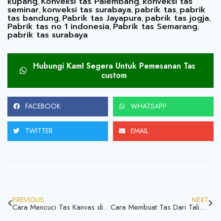
kupang
Konveksi tas Palembang
konveksi tas
,
,
seminar
konveksi tas surabaya
pabrik tas
pabrik
,
,
,
tas bandung
Pabrik tas Jayapura
pabrik tas jogja
,
,
,
Pabrik tas no 1 indonesia
Pabrik tas Semarang
,
,
pabrik tas surabaya
Hubungi KamI Segera Untuk Pemesanan Tas
custom
FACEBOOK
WHATSAPP
TWITTER
EMAIL
PREVIOUS
NEXT
Cara Mencuci Tas Kanvas dijamin pasti bersih yuk simak
Cara Membuat Tas Dari Tali Kur mudah dibuatnya dan bisa jadi nilai ekonomi yuk coba