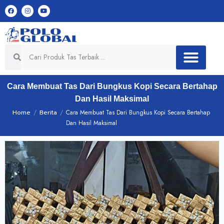
Cara Membuat Tas Dari Bungkus Kopi Secara Bertahap
Dan Hasil Maksimal
Home
/
Berita
/
Cara Membuat Tas Dari Bungkus Kopi Secara Bertahap
Dan Hasil Maksimal