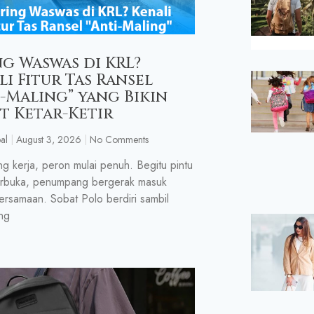
ng Waswas di KRL?
li Fitur Tas Ransel
i-Maling” yang Bikin
t Ketar-Ketir
al
August 3, 2026
No Comments
ng kerja, peron mulai penuh. Begitu pintu
erbuka, penumpang bergerak masuk
ersamaan. Sobat Polo berdiri sambil
ng