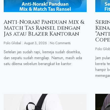
Anti-Norak! Panduan Mix &
Seri
Match Tas Ransel dengan
Kena
Jas atau Blazer Kantoran
“Ant
Cope
Polo Global
August 3, 2026
No Comments
Polo Glob
Setelan jas sudah rapi, kemeja sudah disetrika,
dan sepatu sudah mengilap. Namun, masih ada
Jam pula
satu dilema sebelum berangkat ke kantor:
kereta t
hampir b
memega