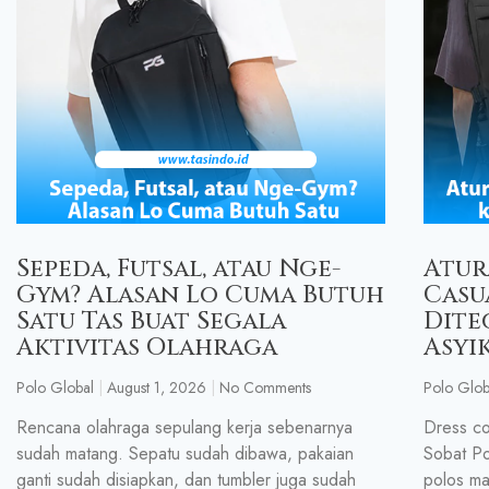
Sepeda, Futsal, atau Nge-
Atur
Gym? Alasan Lo Cuma Butuh
Casu
Satu Tas Buat Segala
Dite
Aktivitas Olahraga
Asyi
Polo Global
August 1, 2026
No Comments
Polo Glob
Rencana olahraga sepulang kerja sebenarnya
Dress co
sudah matang. Sepatu sudah dibawa, pakaian
Sobat Po
ganti sudah disiapkan, dan tumbler juga sudah
polos ma