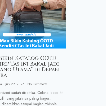
Bikin Katalog OOTD
ri? Tas Ini Bakal Jadi
tang Utama” di Depan
ra
al
July 29, 2026
No Comments
rsized sudah disetrika. Celana loose-fit
pilih yang jatuhnya paling bagus.
 dibersihkan sampai bagian midsole