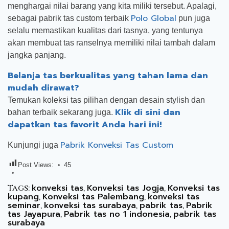
menghargai nilai barang yang kita miliki tersebut. Apalagi,
Polo Global
sebagai pabrik tas custom terbaik
pun juga
selalu memastikan kualitas dari tasnya, yang tentunya
akan membuat tas ranselnya memiliki nilai tambah dalam
jangka panjang.
Belanja tas berkualitas yang tahan lama dan
mudah dirawat?
Temukan koleksi tas pilihan dengan desain stylish dan
Klik di sini dan
bahan terbaik sekarang juga.
dapatkan tas favorit Anda hari ini!
Pabrik Konveksi Tas Custom
Kunjungi juga
Post Views:
45
konveksi tas
Konveksi tas Jogja
Konveksi tas
Tags:
,
,
kupang
Konveksi tas Palembang
konveksi tas
,
,
seminar
konveksi tas surabaya
pabrik tas
Pabrik
,
,
,
tas Jayapura
Pabrik tas no 1 indonesia
pabrik tas
,
,
surabaya