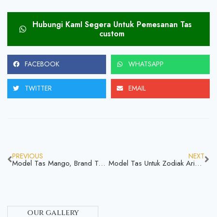
Hubungi KamI Segera Untuk Pemesanan Tas
custom
FACEBOOK
WHATSAPP
TWITTER
EMAIL
PREVIOUS
NEXT
Model Tas Mango, Brand Terkenal Dengan Produk Berkualitas Apakah Benar?
Model Tas Untuk Zodiak Aries Dengan Tampilan Unik Bahan Berkualitas Serta Terjangkau
our gallery