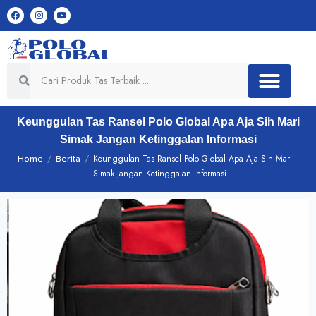
Keunggulan Tas Ransel Polo Global Apa Aja Sih Mari
Simak Jangan Ketinggalan Informasi
Home
/
Berita
/
Keunggulan Tas Ransel Polo Global Apa Aja Sih Mari
Simak Jangan Ketinggalan Informasi