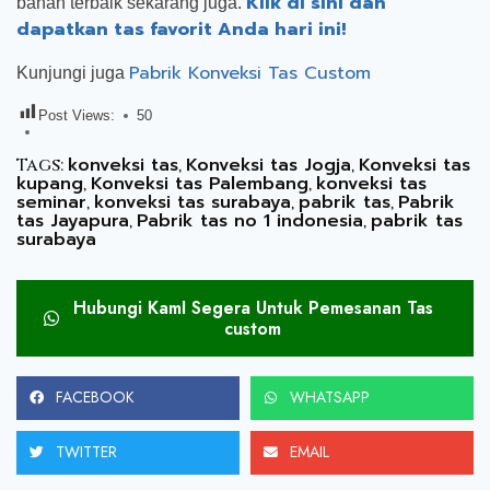
Klik di sini dan
bahan terbaik sekarang juga.
dapatkan tas favorit Anda hari ini!
Pabrik Konveksi Tas Custom
Kunjungi juga
Post Views:
50
konveksi tas
Konveksi tas Jogja
Konveksi tas
Tags:
,
,
kupang
Konveksi tas Palembang
konveksi tas
,
,
seminar
konveksi tas surabaya
pabrik tas
Pabrik
,
,
,
tas Jayapura
Pabrik tas no 1 indonesia
pabrik tas
,
,
surabaya
Hubungi KamI Segera Untuk Pemesanan Tas
custom
FACEBOOK
WHATSAPP
TWITTER
EMAIL