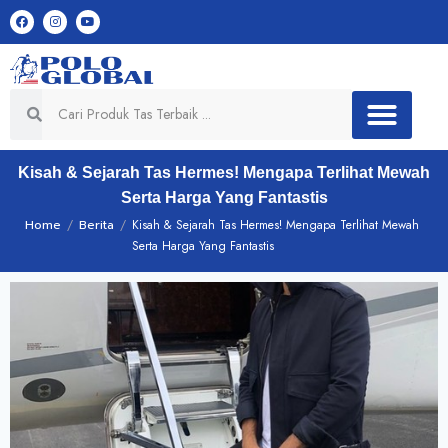
Kisah & Sejarah Tas Hermes! Mengapa Terlihat Mewah
Serta Harga Yang Fantastis
Home
/
Berita
/
Kisah & Sejarah Tas Hermes! Mengapa Terlihat Mewah
Serta Harga Yang Fantastis