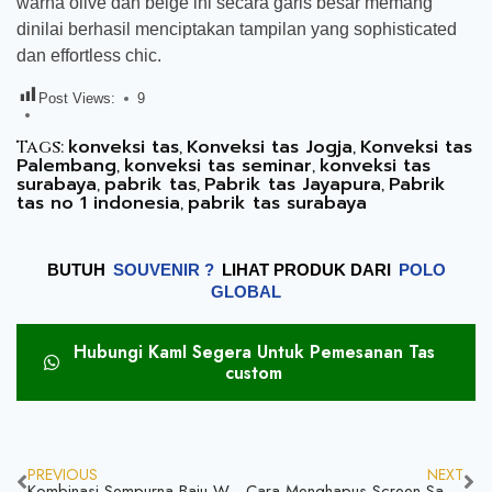
warna olive dan beige ini secara garis besar memang
dinilai berhasil menciptakan tampilan yang sophisticated
dan effortless chic.
Post Views:
9
konveksi tas
Konveksi tas Jogja
Konveksi tas
Tags:
,
,
Palembang
konveksi tas seminar
konveksi tas
,
,
surabaya
pabrik tas
Pabrik tas Jayapura
Pabrik
,
,
,
tas no 1 indonesia
pabrik tas surabaya
,
BUTUH
SOUVENIR ?
LIHAT PRODUK DARI
POLO
GLOBAL
Hubungi KamI Segera Untuk Pemesanan Tas
custom
PREVIOUS
NEXT
Kombinasi Sempurna Baju Warna Kuning Apa Aja Mari Simak
Cara Menghapus Screen Sablon Bagaimana Kira Kira Mari Simak Jangan Ketinggalan