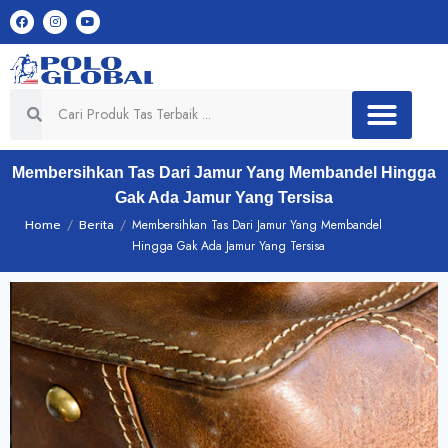
Membersihkan Tas Dari Jamur Yang Membandel Hingga
Gak Ada Jamur Yang Tersisa
Home
/
Berita
/
Membersihkan Tas Dari Jamur Yang Membandel
Hingga Gak Ada Jamur Yang Tersisa