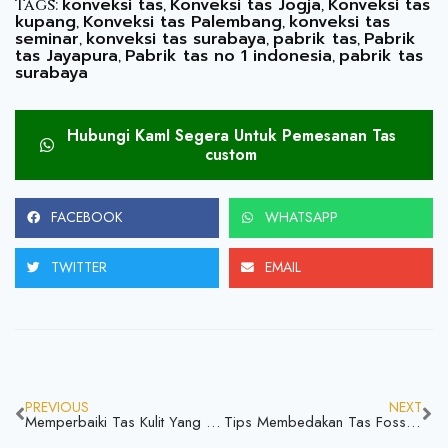
konveksi tas
Konveksi tas Jogja
Konveksi tas
Tags:
,
,
kupang
Konveksi tas Palembang
konveksi tas
,
,
seminar
konveksi tas surabaya
pabrik tas
Pabrik
,
,
,
tas Jayapura
Pabrik tas no 1 indonesia
pabrik tas
,
,
surabaya
Hubungi KamI Segera Untuk Pemesanan Tas
custom
FACEBOOK
WHATSAPP
TWITTER
EMAIL
PREVIOUS
NEXT
Memperbaiki Tas Kulit Yang Terkelupas Yuk Simak Bisa Dicoba Dirumah
Tips Membedakan Tas Fossil Asli dan Palsu Yuk Disimak Sebelum Kena Saat Membeli