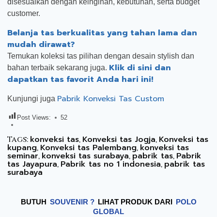
disesuaikan dengan keinginan, kebutuhan, serta budget
customer.
Belanja tas berkualitas yang tahan lama dan
mudah dirawat?
Temukan koleksi tas pilihan dengan desain stylish dan
Klik di sini dan
bahan terbaik sekarang juga.
dapatkan tas favorit Anda hari ini!
Pabrik Konveksi Tas Custom
Kunjungi juga
Post Views:
52
konveksi tas
Konveksi tas Jogja
Konveksi tas
Tags:
,
,
kupang
Konveksi tas Palembang
konveksi tas
,
,
seminar
konveksi tas surabaya
pabrik tas
Pabrik
,
,
,
tas Jayapura
Pabrik tas no 1 indonesia
pabrik tas
,
,
surabaya
BUTUH
SOUVENIR ?
LIHAT PRODUK DARI
POLO
GLOBAL