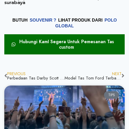
surabaya
BUTUH
SOUVENIR ?
LIHAT PRODUK DARI
POLO
GLOBAL
Hubungi KamI Segera Untuk Pemesanan Tas
custom
PREVIOUS
NEXT
Perbedaan Tas Darby Scott Ori dan Kw Yuk Kenali Jangan Ketinggalan informasi
Model Tas Tom Ford Terbaru Brand Terkenal & Tas Yang Berkualitas Tinggi
TIPS