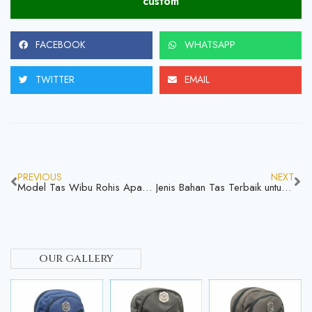
custom
FACEBOOK
WHATSAPP
TWITTER
EMAIL
PREVIOUS
NEXT
Model Tas Wibu Rohis Apakah Berkualitas Serta Awet Saat dipakai Mari Simak
Jenis Bahan Tas Terbaik untuk Logo Custom yang Awet dan Berkualitas
our gallery