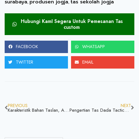
surabaya
produsen jogja
tas sekolah jogja
,
,
Hubungi KamI Segera Untuk Pemesanan Tas
custom
FACEBOOK
WHATSAPP
TWITTER
EMAIL
PREVIOUS
NEXT
Karakteristik Bahan Taslan, Apakah Bahan Berkualitas? Yuk Simak
Pengertian Tas Dada Tactical, Apa Aja Keunggulanya Yuk Simak