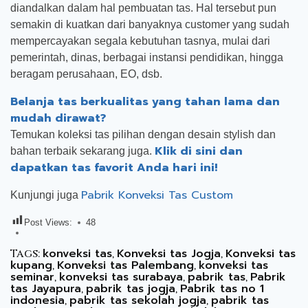
diandalkan dalam hal pembuatan tas. Hal tersebut pun
semakin di kuatkan dari banyaknya customer yang sudah
mempercayakan segala kebutuhan tasnya, mulai dari
pemerintah, dinas, berbagai instansi pendidikan, hingga
beragam perusahaan, EO, dsb.
Belanja tas berkualitas yang tahan lama dan
mudah dirawat?
Temukan koleksi tas pilihan dengan desain stylish dan
Klik di sini dan
bahan terbaik sekarang juga.
dapatkan tas favorit Anda hari ini!
Pabrik Konveksi Tas Custom
Kunjungi juga
Post Views:
48
konveksi tas
Konveksi tas Jogja
Konveksi tas
Tags:
,
,
kupang
Konveksi tas Palembang
konveksi tas
,
,
seminar
konveksi tas surabaya
pabrik tas
Pabrik
,
,
,
tas Jayapura
pabrik tas jogja
Pabrik tas no 1
,
,
indonesia
pabrik tas sekolah jogja
pabrik tas
,
,