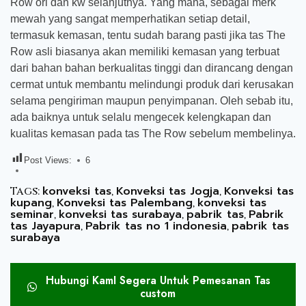
Row ori dan kw selanjutnya. Yang mana, sebagai merk
mewah yang sangat memperhatikan setiap detail,
termasuk kemasan, tentu sudah barang pasti jika tas The
Row asli biasanya akan memiliki kemasan yang terbuat
dari bahan bahan berkualitas tinggi dan dirancang dengan
cermat untuk membantu melindungi produk dari kerusakan
selama pengiriman maupun penyimpanan. Oleh sebab itu,
ada baiknya untuk selalu mengecek kelengkapan dan
kualitas kemasan pada tas The Row sebelum membelinya.
Post Views:
6
konveksi tas
Konveksi tas Jogja
Konveksi tas
Tags:
,
,
kupang
Konveksi tas Palembang
konveksi tas
,
,
seminar
konveksi tas surabaya
pabrik tas
Pabrik
,
,
,
tas Jayapura
Pabrik tas no 1 indonesia
pabrik tas
,
,
surabaya
Hubungi KamI Segera Untuk Pemesanan Tas
custom