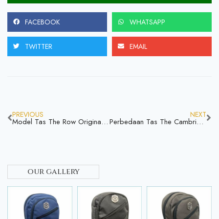
FACEBOOK
WHATSAPP
TWITTER
EMAIL
PREVIOUS
NEXT
Model Tas The Row Original Dengan Desain Unik Apa Aja Mari Kita Simak
Perbedaan Tas The Cambridge Satchel Apa Aja Kira Kira Jangan Ketinggalan
our gallery