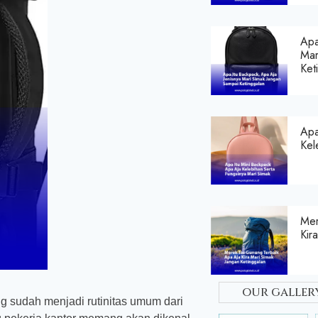
Apa
Mar
Ket
Apa
Kel
Mer
Kir
our galler
ng sudah menjadi rutinitas umum dari