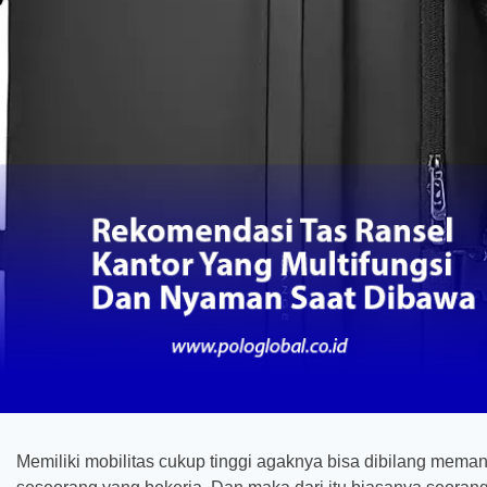
Memiliki mobilitas cukup tinggi agaknya bisa dibilang mema