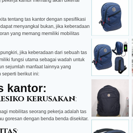
g pekerja kantor memang akan dikenal
a tentang tas kantor dengan spesifikasi
ak dapat menyangkal bukan, jika keberadaan
antoran yang memang memiliki mobilitas
ungkiri, jika keberadaan dari sebuah tas
miliki fungsi utama sebagai wadah untuk
n sejumlah manfaat lainnya yang
eperti berikut ini:
s kantor:
resiko kerusakan
:
agi mobilitas seorang pekerja adalah tas
tau goresan dengan benda benda disekitar.
itas
: