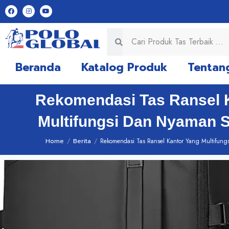
Beranda
Katalog Produk
Tentan
Rekomendasi Tas Ransel 
Multifungsi Dan Nyaman 
Home
/
Berita
/
Rekomendasi Tas Ransel Kantor Yang Multifun