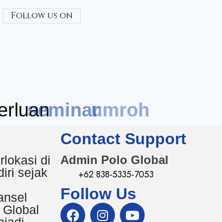
Follow us on
rluan
seminar
Contact Support
rlokasi di
Admin Polo Global
iri sejak
+62 838-5335-7053
Follow Us
ansel
 Global