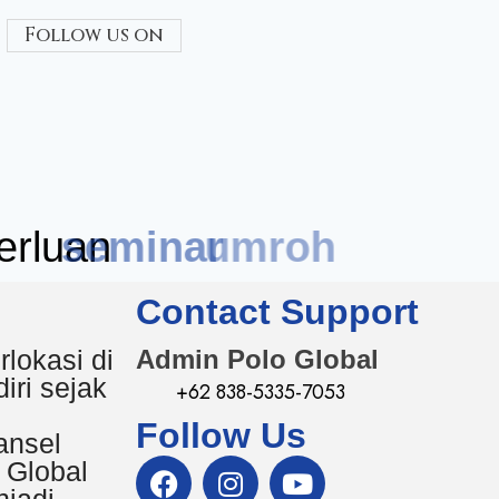
Follow us on
rluan
seminar
Contact Support
rlokasi di
Admin Polo Global
iri sejak
+62 838-5335-7053
Follow Us
ansel
 Global