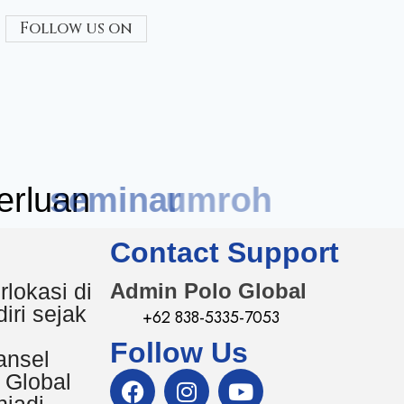
Follow us on
rluan
seminar
Contact Support
rlokasi di
Admin Polo Global
iri sejak
+62 838-5335-7053
Follow Us
ansel
 Global