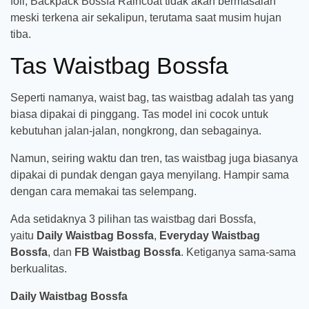
foil, Backpack Bossfa Raincoat tidak akan bermasalah
meski terkena air sekalipun, terutama saat musim hujan
tiba.
Tas Waistbag Bossfa
Seperti namanya, waist bag, tas waistbag adalah tas yang
biasa dipakai di pinggang. Tas model ini cocok untuk
kebutuhan jalan-jalan, nongkrong, dan sebagainya.
Namun, seiring waktu dan tren, tas waistbag juga biasanya
dipakai di pundak dengan gaya menyilang. Hampir sama
dengan cara memakai tas selempang.
Ada setidaknya 3 pilihan tas waistbag dari Bossfa,
yaitu
Daily Waistbag Bossfa
,
Everyday Waistbag
Bossfa
, dan
FB Waistbag Bossfa
. Ketiganya sama-sama
berkualitas.
Daily Waistbag Bossfa