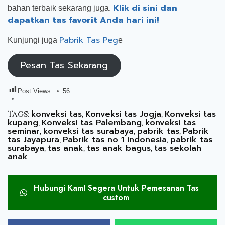
Klik di sini dan
bahan terbaik sekarang juga.
dapatkan tas favorit Anda hari ini!
Pabrik Tas Peg
Kunjungi juga
e
Pesan Tas Sekarang
Post Views:
56
konveksi tas
Konveksi tas Jogja
Konveksi tas
Tags:
,
,
kupang
Konveksi tas Palembang
konveksi tas
,
,
seminar
konveksi tas surabaya
pabrik tas
Pabrik
,
,
,
tas Jayapura
Pabrik tas no 1 indonesia
pabrik tas
,
,
surabaya
tas anak
tas anak bagus
tas sekolah
,
,
,
anak
Hubungi KamI Segera Untuk Pemesanan Tas
custom