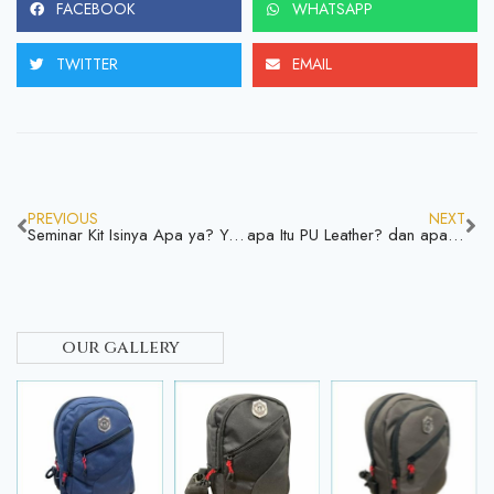
FACEBOOK
WHATSAPP
TWITTER
EMAIL
PREVIOUS
NEXT
Seminar Kit Isinya Apa ya? Yuk Simak Sebelum Pesan
apa Itu PU Leather? dan apa aja sih kekurangan maupun kelebihanya bagi tas
our gallery