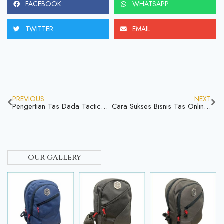
FACEBOOK
WHATSAPP
TWITTER
EMAIL
PREVIOUS
NEXT
Pengertian Tas Dada Tactical, Apa Aja Keunggulanya Yuk Simak
Cara Sukses Bisnis Tas Online, Yuk Coba & Rasakan Keuntungannya
our gallery