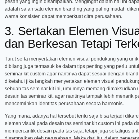
pesan yang ingin disampaikan. Mengingat dalam hal ini dap
adalah salah satu elemen branding yang paling mudah diken
warna konsisten dapat memperkuat citra perusahaan.
3. Sertakan Elemen Visu
dan Berkesan Tetapi Ter
Turut serta menyertakan elemen visual pendukung yang unik
dibilang juga termasuk ke dalam tips penting yang perlu untu
seminar kit custom agar nantinya dapat sesuai dengan brand
diketahui jika langkah menyertakan elemen visual pendukung
sebuah tas seminar kit ini, umumnya memang dimaksudkan 
desain tas seminar kit, agar nantinya tampak lebih menarik
mencerminkan identitas perusahaan secara harmonis.
Yang mana, adanya hal tersebut tentu saja bisa terjadi dik
elemen visual pada desain tas seminar kit custom ini pada 
mempercantik desain pada tas saja, tetapi juga sekaligus un
disampaikan oleh perusahaan. Maka dari itu, dalam penera