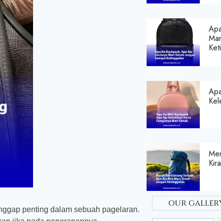
Apa
Mar
Ket
Apa
Kel
Mer
Kir
our galler
nggap penting dalam sebuah pagelaran.