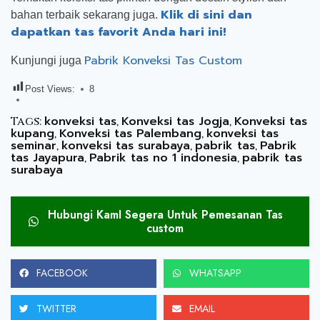
Klik di sini dan
bahan terbaik sekarang juga.
dapatkan tas favorit Anda hari ini!
Pabrik Konveksi Tas Custom
Kunjungi juga
Post Views:
8
konveksi tas
Konveksi tas Jogja
Konveksi tas
Tags:
,
,
kupang
Konveksi tas Palembang
konveksi tas
,
,
seminar
konveksi tas surabaya
pabrik tas
Pabrik
,
,
,
tas Jayapura
Pabrik tas no 1 indonesia
pabrik tas
,
,
surabaya
Hubungi KamI Segera Untuk Pemesanan Tas
custom
FACEBOOK
WHATSAPP
TWITTER
EMAIL