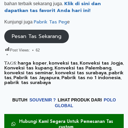
Klik di sini dan
bahan terbaik sekarang juga.
dapatkan tas favorit Anda hari ini!
Pabrik Tas Peg
Kunjungi juga
e
Pesan Tas Sekarang
Post Views:
62
harga koper
konveksi tas
Konveksi tas Jogja
Tags:
,
,
,
Konveksi tas kupang
Konveksi tas Palembang
,
,
konveksi tas seminar
konveksi tas surabaya
pabrik
,
,
tas
Pabrik tas Jayapura
Pabrik tas no 1 indonesia
,
,
,
pabrik tas surabaya
BUTUH
SOUVENIR ?
LIHAT PRODUK DARI
POLO
GLOBAL
Hubungi KamI Segera Untuk Pemesanan Tas
custom