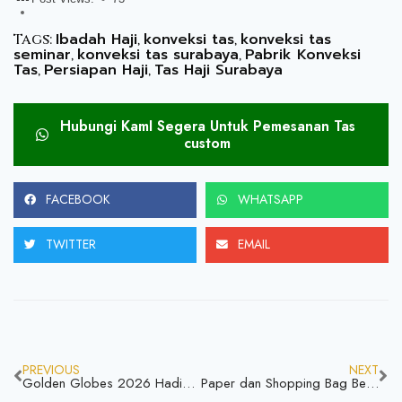
Ibadah Haji
konveksi tas
konveksi tas
Tags:
,
,
seminar
konveksi tas surabaya
Pabrik Konveksi
,
,
Tas
Persiapan Haji
Tas Haji Surabaya
,
,
Hubungi KamI Segera Untuk Pemesanan Tas
custom
FACEBOOK
WHATSAPP
TWITTER
EMAIL
PREVIOUS
NEXT
Golden Globes 2026 Hadiah Tas Pamer Kemewahan
Paper dan Shopping Bag Bedanya & Mana yang Lebih Tepat?