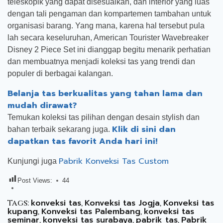
teleskopik yang dapat disesuaikan, dan interior yang luas
dengan tali pengaman dan kompartemen tambahan untuk
organisasi barang. Yang mana, karena hal tersebut pula
lah secara keseluruhan, American Tourister Wavebreaker
Disney 2 Piece Set ini dianggap begitu menarik perhatian
dan membuatnya menjadi koleksi tas yang trendi dan
populer di berbagai kalangan.
Belanja tas berkualitas yang tahan lama dan
mudah dirawat?
Temukan koleksi tas pilihan dengan desain stylish dan
Klik di sini dan
bahan terbaik sekarang juga.
dapatkan tas favorit Anda hari ini!
Pabrik Konveksi Tas Custom
Kunjungi juga
Post Views:
44
konveksi tas
Konveksi tas Jogja
Konveksi tas
Tags:
,
,
kupang
Konveksi tas Palembang
konveksi tas
,
,
seminar
konveksi tas surabaya
pabrik tas
Pabrik
,
,
,