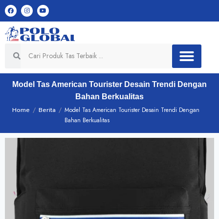
Model Tas American Tourister Desain Trendi Dengan
Bahan Berkualitas
Home
/
Berita
/
Model Tas American Tourister Desain Trendi Dengan
Bahan Berkualitas