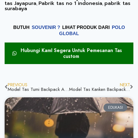
tas Jayapura
Pabrik tas no 1 indonesia
pabrik tas
,
,
surabaya
BUTUH
SOUVENIR ?
LIHAT PRODUK DARI
POLO
GLOBAL
Hubungi KamI Segera Untuk Pemesanan Tas
custom
PREVIOUS
NEXT
Model Tas Tumi Backpack Apa Aja Mari Simak Jangan Ketinggalan Infromasi
Model Tas Kanken Backpack Bahan Berkualitas Serta Desain Unik Yuk Simak
EDUKASI