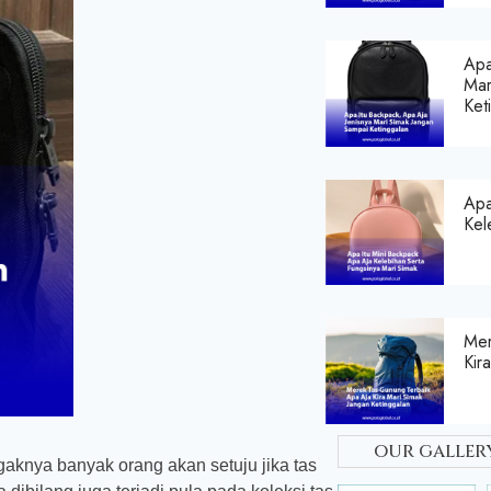
Apa
Mar
Ket
Apa
Kel
Mer
Kir
our galler
agaknya banyak orang akan setuju jika tas