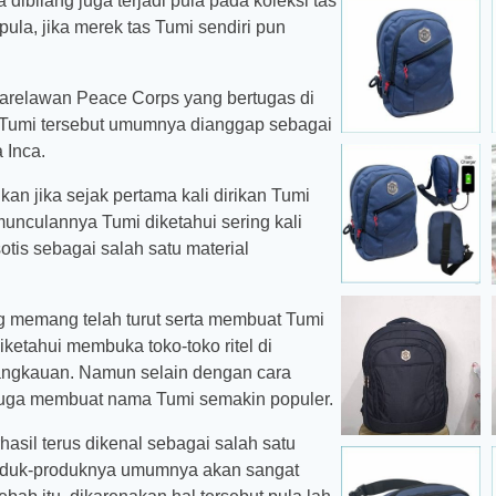
ibilang juga terjadi pula pada koleksi tas
ula, jika merek tas Tumi sendiri pun
ukarelawan Peace Corps yang bertugas di
au Tumi tersebut umumnya dianggap sebagai
 Inca.
an jika sejak pertama kali dirikan Tumi
nculannya Tumi diketahui sering kali
tis sebagai salah satu material
ng memang telah turut serta membuat Tumi
iketahui membuka toko-toko ritel di
jangkauan. Namun selain dengan cara
juga membuat nama Tumi semakin populer.
hasil terus dikenal sebagai salah satu
roduk-produknya umumnya akan sangat