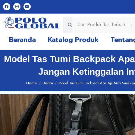
Beranda
Katalog Produk
Tentan
Model Tas Tumi Backpack Apa
Jangan Ketinggalan In
Home
/
Berita
/
Model Tas Tumi Backpack Apa Aja Mari Simak Ja