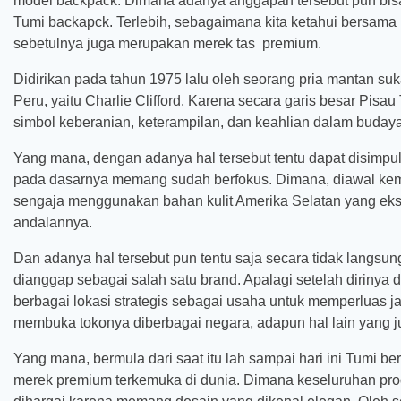
model backpack. Dimana adanya anggapan tersebut pun bisa d
Tumi backapck. Terlebih, sebagaimana kita ketahui bersama p
sebetulnya juga merupakan merek tas premium.
Didirikan pada tahun 1975 lalu oleh seorang pria mantan s
Peru, yaitu Charlie Clifford. Karena secara garis besar Pis
simbol keberanian, keterampilan, dan keahlian dalam budaya
Yang mana, dengan adanya hal tersebut tentu dapat disimpulk
pada dasarnya memang sudah berfokus. Dimana, diawal kemu
sengaja menggunakan bahan kulit Amerika Selatan yang ekso
andalannya.
Dan adanya hal tersebut pun tentu saja secara tidak langsu
dianggap sebagai salah satu brand. Apalagi setelah dirinya d
berbagai lokasi strategis sebagai usaha untuk memperluas 
membuka tokonya diberbagai negara, adapun hal lain yang 
Yang mana, bermula dari saat itu lah sampai hari ini Tumi ber
merek premium terkemuka di dunia. Dimana keseluruhan p