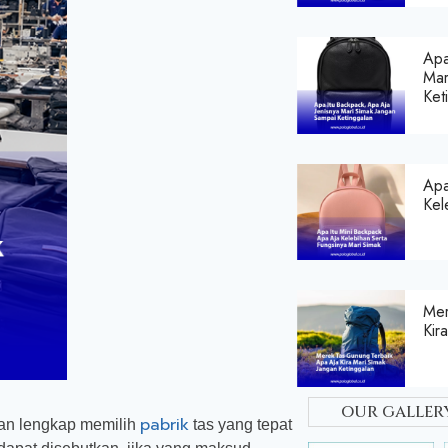
Apa
Mar
Ket
Apa
Kel
Mer
Kir
our galler
pabrik
an lengkap memilih
tas yang tepat