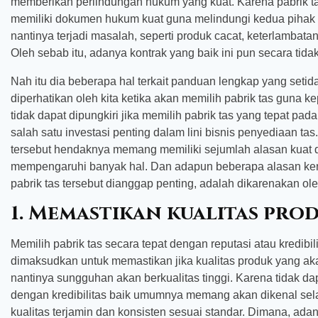
memberikan perlindungan hukum yang kuat. Karena pabrik ta
memiliki dokumen hukum kuat guna melindungi kedua pihak d
nantinya terjadi masalah, seperti produk cacat, keterlamba
Oleh sebab itu, adanya kontrak yang baik ini pun secara tida
Nah itu dia beberapa hal terkait panduan lengkap yang setid
diperhatikan oleh kita ketika akan memilih pabrik tas guna k
tidak dapat dipungkiri jika memilih pabrik tas yang tepat 
salah satu investasi penting dalam lini bisnis penyediaan tas.
tersebut hendaknya memang memiliki sejumlah alasan kuat 
mempengaruhi banyak hal. Dan adapun beberapa alasan k
pabrik tas tersebut dianggap penting, adalah dikarenakan oleh
1. Memastikan kualitas pro
Memilih pabrik tas secara tepat dengan reputasi atau kredibi
dimaksudkan untuk memastikan jika kualitas produk yang akan
nantinya sungguhan akan berkualitas tinggi. Karena tidak dapa
dengan kredibilitas baik umumnya memang akan dikenal sel
kualitas terjamin dan konsisten sesuai standar. Dimana, adany