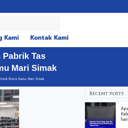
g Kami
Kontak Kami
 Pabrik Tas
mu Mari Simak
Untuk Bisnis Kamu Mari Simak
Recent posts
Apa
Kel
hari