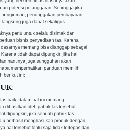
s yang berkredibiltas biasanya akan
ari potensi pelanggaran. Sehingga jika
tan pengiriman, penunggakan pembayaran.
k langsung juga dapat sekaligus.
aknya perlu untuk selalu disimak dan
eperluan bisnis penyediaan tas. Karena
pada dasarnya memang bisa dianggap sebagai
 Karena tidak dapat dipungkiri jika hal
dan nantinya juga sungguhan akan
enapa memperhatikan panduan memilih
 berikut ini:
duk
:
litas baik, dalam hal ini memang
 dihasilkan oleh pabrik tas tersebut
t dipungkiri, jika sebuah pabrik tas
alu berhasil menghasilkan produk dengan
a hal tersebut tentu saja tidak terlepas dari