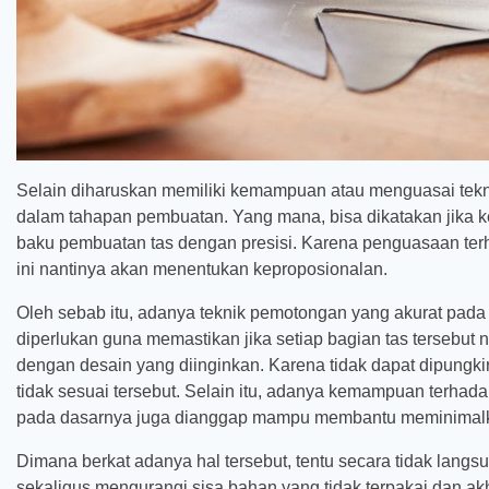
Selain diharuskan memiliki kemampuan atau menguasai tekni
dalam tahapan pembuatan. Yang mana, bisa dikatakan jik
baku pembuatan tas dengan presisi. Karena penguasaan ter
ini nantinya akan menentukan keproposionalan.
Oleh sebab itu, adanya teknik pemotongan yang akurat pada 
diperlukan guna memastikan jika setiap bagian tas tersebu
dengan desain yang diinginkan. Karena tidak dapat dipungki
tidak sesuai tersebut. Selain itu, adanya kemampuan terhad
pada dasarnya juga dianggap mampu membantu meminimalk
Dimana berkat adanya hal tersebut, tentu secara tidak langs
sekaligus mengurangi sisa bahan yang tidak terpakai dan ak