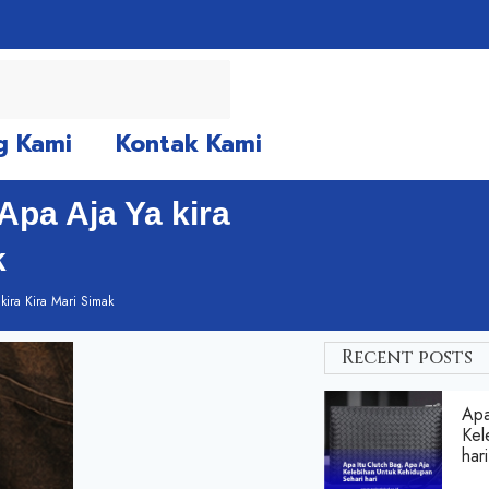
g Kami
Kontak Kami
pa Aja Ya kira
k
kira Kira Mari Simak
Recent posts
Apa
Kel
hari