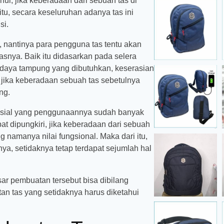
hui, jika keberadaan dari sebuah tas di
itu, secara keseluruhan adanya tas ini
si.
nantinya para pengguna tas tentu akan
tasnya. Baik itu didasarkan pada selera
 daya tampung yang dibutuhkan, keserasian
, jika keberadaan sebuah tas sebetulnya
ng.
rusial yang penggunaannya sudah banyak
at dipungkiri, jika keberadaan dari sebuah
namanya nilai fungsional. Maka dari itu,
a, setidaknya tetap terdapat sejumlah hal
sar pembuatan tersebut bisa dibilang
an tas yang setidaknya harus diketahui