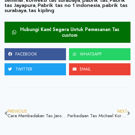
seminar
konveksi tas surabaya
pabrik tas
Pabrik
,
,
,
tas Jayapura
Pabrik tas no 1 indonesia
pabrik tas
,
,
surabaya
tas kipling
,
Hubungi KamI Segera Untuk Pemesanan Tas
custom
FACEBOOK
WHATSAPP
TWITTER
EMAIL
PREVIOUS
NEXT
Cara Membedakan Tas Jansport Original dan KW! Harus Lebih Hati Hati Biar Gak Menyesal
Perbedaan Tas Michael Kors Asli dan Palsu, Yuk Disimak Biar Gak Salah Beli