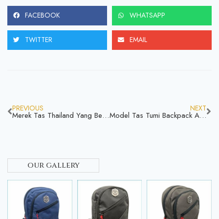
FACEBOOK
WHATSAPP
TWITTER
EMAIL
PREVIOUS
NEXT
Merek Tas Thailand Yang Berkualitas Dengan Harga Terjangkau Yuk Simak Apa Aja
Model Tas Tumi Backpack Apa Aja Mari Simak Jangan Ketinggalan Infromasi
our gallery