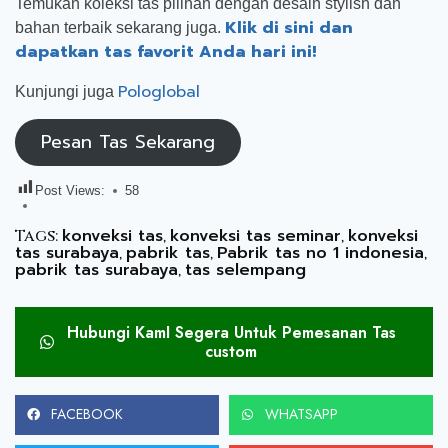
Temukan koleksi tas pilihan dengan desain stylish dan
Klik di sini dan
bahan terbaik sekarang juga.
dapatkan tas favorit Anda hari ini!
Pologlobal
Kunjungi juga
Pesan Tas Sekarang
Post Views:
58
konveksi tas
konveksi tas seminar
konveksi
Tags:
,
,
tas surabaya
pabrik tas
Pabrik tas no 1 indonesia
,
,
,
pabrik tas surabaya
tas selempang
,
Hubungi KamI Segera Untuk Pemesanan Tas
custom
FACEBOOK
WHATSAPP