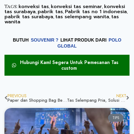
konveksi tas
konveksi tas seminar
konveksi
Tags:
,
,
tas surabaya
pabrik tas
Pabrik tas no 1 indonesia
,
,
,
pabrik tas surabaya
tas selempang wanita
tas
,
,
wanita
BUTUH
SOUVENIR ?
LIHAT PRODUK DARI
POLO
GLOBAL
Hubungi KamI Segera Untuk Pemesanan Tas
custom
PREVIOUS
NEXT
Paper dan Shopping Bag Bedanya & Mana yang Lebih Tepat?
Tas Selempang Pria, Solusi Praktis untuk Gaya Hidup Aktif
TIPS